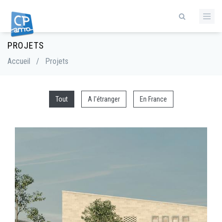
Aller
au
contenu
principal
PROJETS
Fil
d'Ariane
Accueil
/
Projets
Tout
A l'étranger
En France